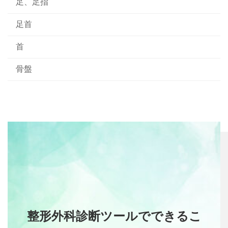
足、足指
足首
首
骨盤
整形外科診断ツールでできるこ